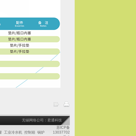
无锡网络公司：君通科技
苏ICP备
罐
工业冷水机
控制箱
锅炉
13037702