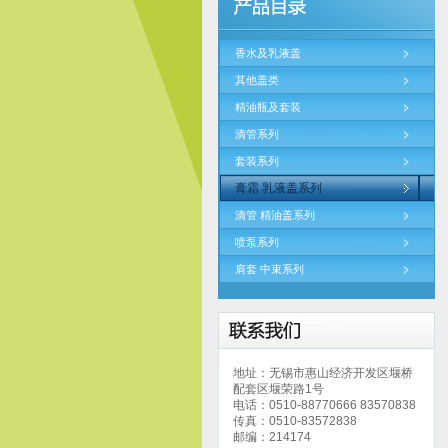
香水及乳液盖
其他盖类
精油瓶及套装
滴管系列
套装系列
膏霜 乳液盖系列
滴管 精油盖系列
喷泵系列
肩套 中束系列
地址：无锡市惠山经济开发区堰桥
配套区堰荣路1号
电话：0510-88770666 83570838
传真：0510-83572838
邮编：214174