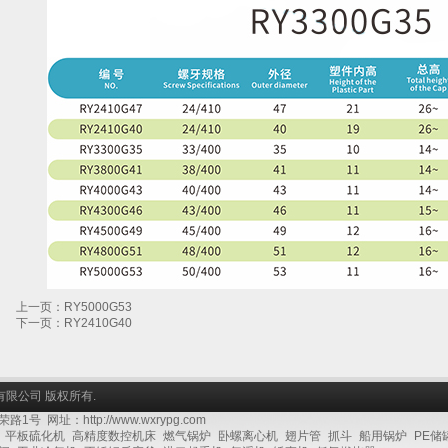
上一页：RY5000G53
下一页：RY2410G40
盖有限公司 版权所有.
址：http://www.wxrypg.com
平板硫化机
高精度数控机床
燃气锅炉
卧螺离心机
翅片管
抓斗
船用锅炉
PE储