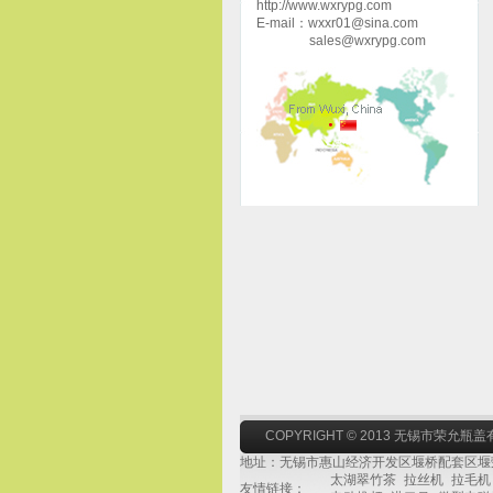
http://www.wxrypg.com
E-mail：wxxr01@sina.com
sales@wxrypg.com
COPYRIGHT © 2013 无锡市荣允瓶
地址：无锡市惠山经济开发区堰桥配套区堰荣路1号 网
太湖翠竹茶
拉丝机
拉毛机
友情链接：