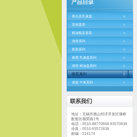
香水及乳液盖
其他盖类
精油瓶及套装
滴管系列
套装系列
膏霜 乳液盖系列
滴管 精油盖系列
喷泵系列
肩套 中束系列
地址：无锡市惠山经济开发区堰桥
配套区堰荣路1号
电话：0510-88770666 83570838
传真：0510-83572838
邮编：214174