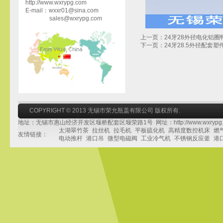
http://www.wxrypg.com
E-mail：wxxr01@sina.com
sales@wxrypg.com
上一页：24牙28外径电化铝圈
下一页：24牙28.5外径配套
COPYRIGHT © 2013 无锡市荣允瓶盖有限公司 版权所有.
地址：无锡市惠山经济开发区堰桥配套区堰荣路1号 网址：http://www.wxrypg.
太湖翠竹茶
拉丝机
拉毛机
平板硫化机
高精度数控机床
燃
友情链接：
电动推杆
港口吊
微型电磁阀
工业冷气机
不锈钢反应釜
港