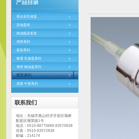
香水及乳液盖
其他盖类
精油瓶及套装
滴管系列
套装系列
膏霜 乳液盖系列
滴管 精油盖系列
喷泵系列
肩套 中束系列
地址：无锡市惠山经济开发区堰桥
配套区堰荣路1号
电话：0510-88770666 83570838
传真：0510-83572838
邮编：214174