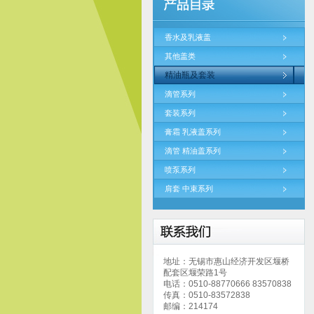
香水及乳液盖
其他盖类
精油瓶及套装
滴管系列
套装系列
膏霜 乳液盖系列
滴管 精油盖系列
喷泵系列
肩套 中束系列
地址：无锡市惠山经济开发区堰桥
配套区堰荣路1号
电话：0510-88770666 83570838
传真：0510-83572838
邮编：214174