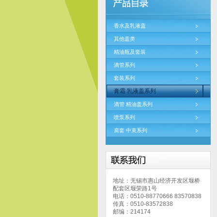
香水及乳液盖
其他盖类
精油瓶及套装
滴管系列
套装系列
膏霜 乳液盖系列
滴管 精油盖系列
喷泵系列
肩套 中束系列
地址：无锡市惠山经济开发区堰桥
配套区堰荣路1号
电话：0510-88770666 83570838
传真：0510-83572838
邮编：214174