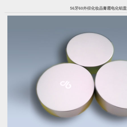
56牙60外径化妆品膏霜电化铝盖