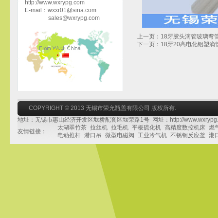
http://www.wxrypg.com
E-mail：wxxr01@sina.com
sales@wxrypg.com
上一页：18牙胶头滴管玻璃弯
下一页：18牙20高电化铝塑滴管头
COPYRIGHT © 2013 无锡市荣允瓶盖有限公司 版权所有.
地址：无锡市惠山经济开发区堰桥配套区堰荣路1号 网址：http://www.wxrypg.
太湖翠竹茶
拉丝机
拉毛机
平板硫化机
高精度数控机床
燃
友情链接：
电动推杆
港口吊
微型电磁阀
工业冷气机
不锈钢反应釜
港