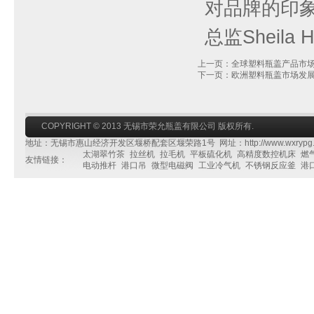
对品牌的印象
总监Sheila
上一页：全球塑料瓶盖产品市
下一页：欧洲塑料瓶盖市场发
COPYRIGHT © 2013 无锡市荣允瓶盖有限公司 版权所有.
地址：无锡市惠山经济开发区堰桥配套区堰荣路1号 网址：http://www.wxrypg.
太湖翠竹茶
拉丝机
拉毛机
平板硫化机
高精度数控机床
燃
友情链接：
电动推杆
港口吊
微型电磁阀
工业冷气机
不锈钢反应釜
港