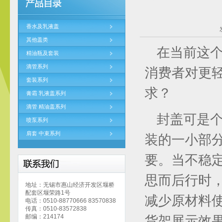
香水及乳液盖
其他盖类
在当前这
精油瓶及套装
滴管系列
消费者对更
套装系列
求？
膏霜 乳液盖系列
滴管 精油盖系列
封盖可是
喷泵系列
肩套 中束系列
装的一小部
要。当不稳
思而后行时
地址：无锡市惠山经济开发区堰桥
配套区堰荣路1号
减少原材料
电话：0510-88770666 83570838
传真：0510-83572838
邮编：214174
货架展示效